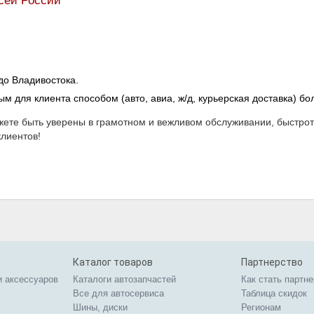
сей России
до Владивостока.
для клиента способом (авто, авиа, ж/д, курьерская доставка) бол
ете быть уверены в грамотном и вежливом обслуживании, быстроте
лиентов!
Каталог товаров
Партнерство
и аксессуаров
Каталоги автозапчастей
Как стать партн
Все для автосервиса
Таблица скидок
Шины, диски
Регионам