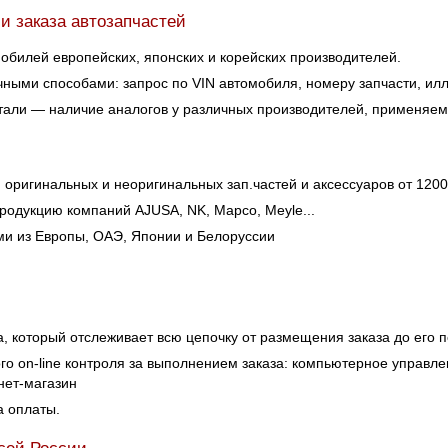
и заказа автозапчастей
мобилей европейских, японских и корейских производителей.
ными способами: запрос по VIN автомобиля, номеру запчасти, ил
ли — наличие аналогов у различных производителей, применяемос
 оригинальных и неоригинальных зап.частей и аксессуаров от 120
одукцию компаний AJUSA, NK, Mapco, Meyle...
ми из Европы, ОАЭ, Японии и Белоруссии
 который отслеживает всю цепочку от размещения заказа до его п
о on-line контроля за выполнением заказа: компьютерное управле
нет-магазин
 оплаты.