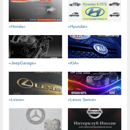
«Honda»
«Hyundai»
«JeepGarage»
«KIA»
«Lexus»
«Lexus Sence»