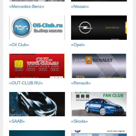
«Mercedes-Benz»
«Nissan»
«Oil Club»
«Opel»
«OUT-CLUB.RU»
«Renault»
«SAAB»
«Skoda»