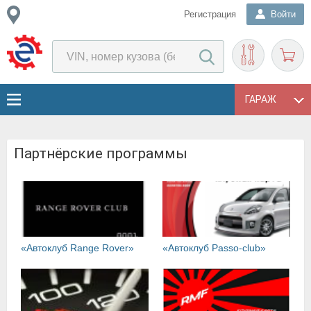
Регистрация
Войти
ГАРАЖ
Партнёрские программы
«Автоклуб Range Rover»
«Автоклуб Passo-club»