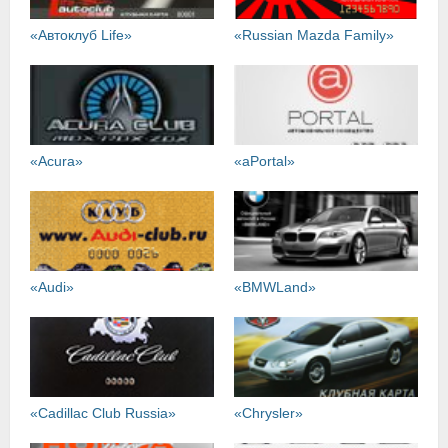
«Автоклуб Life»
«Russian Mazda Family»
«Acura»
«aPortal»
«Audi»
«BMWLand»
«Cadillac Club Russia»
«Chrysler»