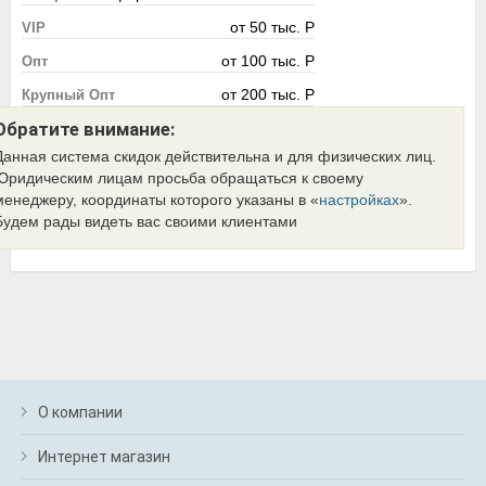
от 50 тыс. Р
VIP
от 100 тыс. Р
Опт
от 200 тыс. Р
Крупный Опт
Обратите внимание:
Данная система скидок действительна и для физических лиц.
Юридическим лицам просьба обращаться к своему
менеджеру, координаты которого указаны в «
настройках
».
Будем рады видеть вас своими клиентами
О компании
Интернет магазин