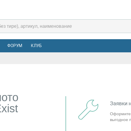
ФОРУМ
КЛУБ
мото
Заявки 
xist
Оформите 
выгодное 