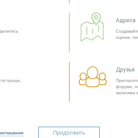
Адреса
 делитесь
Создавайте
оценки, п
Друзья
сти проще,
Пригласит
форуме, п
записями 
приглашения