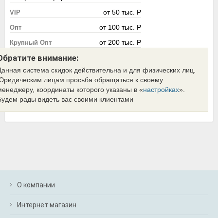
от 50 тыс. Р
VIP
от 100 тыс. Р
Опт
от 200 тыс. Р
Крупный Опт
Обратите внимание:
Данная система скидок действительна и для физических лиц.
Юридическим лицам просьба обращаться к своему
менеджеру, координаты которого указаны в «
настройках
».
Будем рады видеть вас своими клиентами
О компании
Интернет магазин