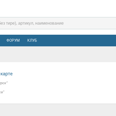
ФОРУМ
КЛУБ
 карте
урск"
са"