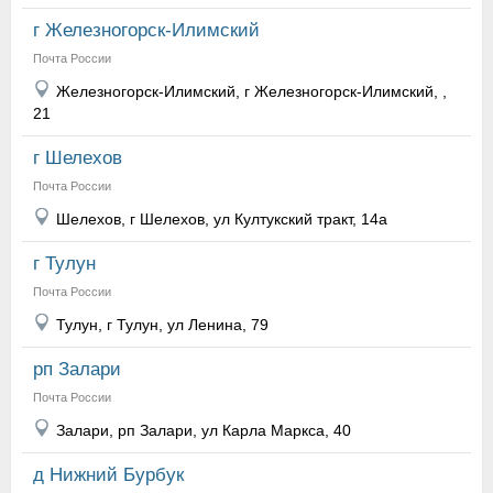
г Железногорск-Илимский
Почта России
Железногорск-Илимский, г Железногорск-Илимский, ,
21
г Шелехов
Почта России
Шелехов, г Шелехов, ул Култукский тракт, 14а
г Тулун
Почта России
Тулун, г Тулун, ул Ленина, 79
рп Залари
Почта России
Залари, рп Залари, ул Карла Маркса, 40
д Нижний Бурбук