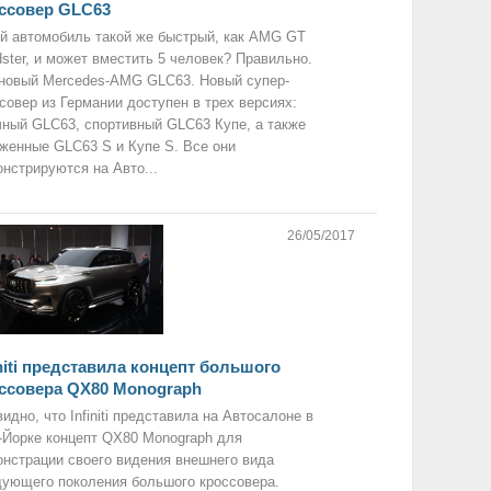
ссовер GLC63
й автомобиль такой же быстрый, как AMG GT
ster, и может вместить 5 человек? Правильно.
новый Mercedes-AMG GLC63. Новый супер-
совер из Германии доступен в трех версиях:
ный GLC63, спортивный GLC63 Купе, а также
женные GLC63 S и Купе S. Все они
нстрируются на Авто...
26/05/2017
initi представила концепт большого
ссовера QX80 Monograph
идно, что Infiniti представила на Автосалоне в
Йорке концепт QX80 Monograph для
нстрации своего видения внешнего вида
ующего поколения большого кроссовера.