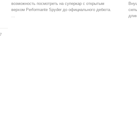
возможность посмотреть на суперкар с открытым
Внуш
верхом Performante Spyder до официального дебюта.
силь
...
длин
7