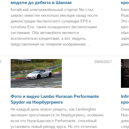
модели до дебюта в Шанхае
кро
Китайский электромобильный стартап Nio стал
Како
широко известен несколько месяцев назад после
Road
демонстрации беспилотного суперкара EP9 и
Это 
хэтчбэка Eve, также оснащенного беспилотными
крос
системами. Оба автомобиля являются
обыч
исключительно концептами, а вот, модель,
заря
представленная на тизерном изображении, ...
демо
7
29/05/2017
Фото и видео Lambo Huracan Performante
Inf
Spyder на Нюрбургринге
кро
Не каждый день можно увидеть, как Lamborghini
Очев
неспешно прогуливается по Нюрбургрингу, особенно
Нью-
если это Hurac&aacute;n Performante, способный
демо
установить новый рекорд круга. Но это отличная
след