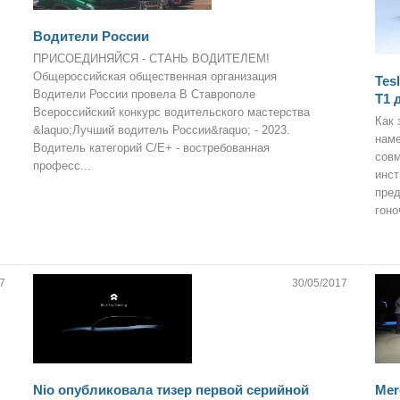
Водители России
ПРИСОЕДИНЯЙСЯ - СТАНЬ ВОДИТЕЛЕМ!
Общероссийская общественная организация
Tes
Водители России провела В Ставрополе
T1 
Всероссийский конкурс водительского мастерства
Как 
&laquo;Лучший водитель России&raquo; - 2023.
наме
Водитель категорий С/Е+ - востребованная
совм
професс...
инст
пред
гоно
7
30/05/2017
Nio опубликовала тизер первой серийной
Mer